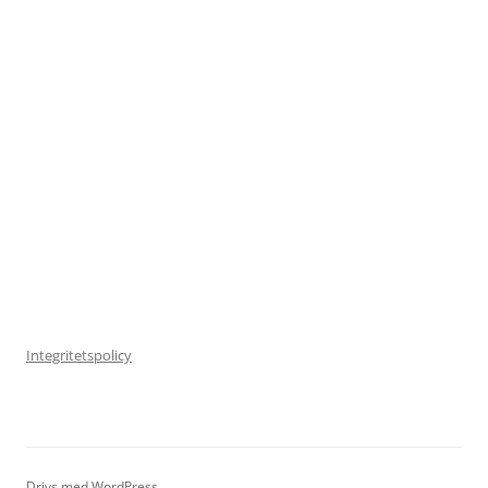
Integritetspolicy
Drivs med WordPress