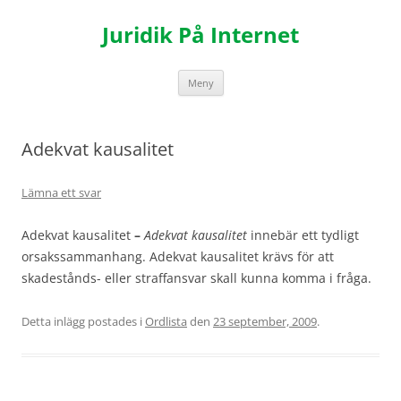
Hoppa
till
Juridik På Internet
innehåll
Meny
Adekvat kausalitet
Lämna ett svar
Adekvat kausalitet
–
Adekvat kausalitet
innebär ett tydligt
orsakssammanhang. Adekvat kausalitet krävs för att
skadestånds- eller straffansvar skall kunna komma i fråga.
Detta inlägg postades i
Ordlista
den
23 september, 2009
.