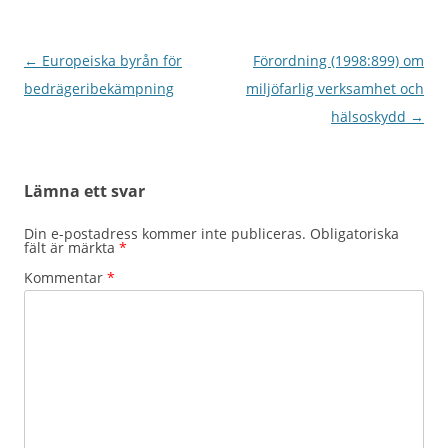
Inläggsnavigering
←
Europeiska byrån för
Förordning (1998:899) om
bedrägeribekämpning
miljöfarlig verksamhet och
hälsoskydd
→
Lämna ett svar
Din e-postadress kommer inte publiceras.
Obligatoriska
fält är märkta
*
Kommentar
*