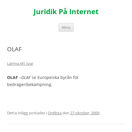
Hoppa
till
Juridik På Internet
innehåll
Meny
OLAF
Lämna ett svar
OLAF
–
OLAF
se Europeiska byrån för
bedrägeribekämpning.
Detta inlägg postades i
Ordlista
den
27 oktober, 2009
.