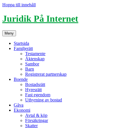
Hoppa till innehåll
Juridik På Internet
Meny
Startsida
Familjerätt
Testamente
Äktenskap
Sambor
Barn
Registrerat partnerskap
Boende
Bostadsrätt
Hyresrätt
Fast egendom
Uthyrning av bostad
Gåva
Ekonomi
Avtal & köp
Försäkringar
Skatter