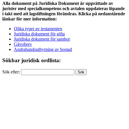
Alla dokument på Juridiska Dokument är upprättade av
jurister med specialkompetens och avtalen uppdateras löpande
i takt med att lagstiftningen förändras. Klicka på nedanstående
länkar för mer information:
Olika typer av testamenten
Juridiska dokument för gifta
Juridiska dokument för sambor
Gåvobrev
Andrahandsuthyrning av bostad
Sökbar juridisk ordlista:
Sök efter: