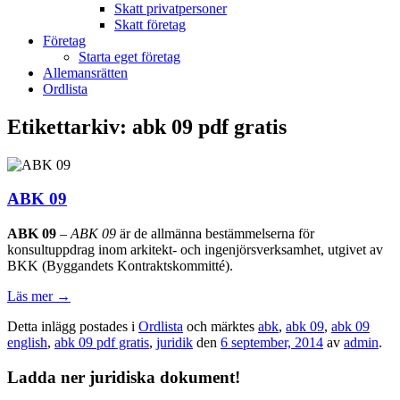
Skatt privatpersoner
Skatt företag
Företag
Starta eget företag
Allemansrätten
Ordlista
Etikettarkiv:
abk 09 pdf gratis
ABK 09
ABK 09
–
ABK 09
är de allmänna bestämmelserna för
konsultuppdrag inom arkitekt- och ingenjörsverksamhet, utgivet av
BKK (Byggandets Kontraktskommitté).
Läs mer
→
Detta inlägg postades i
Ordlista
och märktes
abk
,
abk 09
,
abk 09
english
,
abk 09 pdf gratis
,
juridik
den
6 september, 2014
av
admin
.
Ladda ner juridiska dokument!