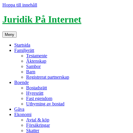
Hoppa till innehåll
Juridik På Internet
Meny
Startsida
Familjerätt
Testamente
Äktenskap
Sambor
Barn
Registrerat partnerskap
Boende
Bostadsrätt
Hyresrätt
Fast egendom
Uthyrning av bostad
Gåva
Ekonomi
Avtal & köp
Försäkringar
Skatter