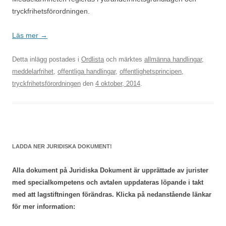
tryckfrihetsförordningen.
Läs mer
→
Detta inlägg postades i
Ordlista
och märktes
allmänna handlingar
,
meddelarfrihet
,
offentliga handlingar
,
offentlighetsprincipen
,
tryckfrihetsförordningen
den
4 oktober, 2014
.
LADDA NER JURIDISKA DOKUMENT!
Alla dokument på Juridiska Dokument är upprättade av jurister
med specialkompetens och avtalen uppdateras löpande i takt
med att lagstiftningen förändras. Klicka på nedanstående länkar
för mer information: