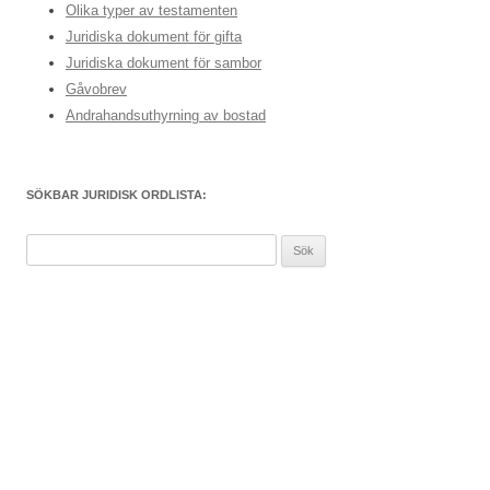
Olika typer av testamenten
Juridiska dokument för gifta
Juridiska dokument för sambor
Gåvobrev
Andrahandsuthyrning av bostad
SÖKBAR JURIDISK ORDLISTA:
S
ö
k
e
f
t
e
r
: