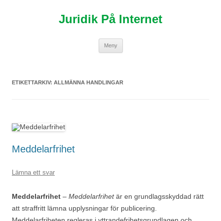
Hoppa
till
Juridik På Internet
innehåll
Meny
ETIKETTARKIV:
ALLMÄNNA HANDLINGAR
Meddelarfrihet
Lämna ett svar
Meddelarfrihet
–
Meddelarfrihet
är en grundlagsskyddad rätt
att straffritt lämna upplysningar för publicering.
Meddelarfriheten regleras i yttrandefrihetsgrundlagen och