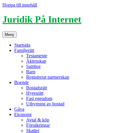
Hoppa till innehåll
Juridik På Internet
Meny
Startsida
Familjerätt
Testamente
Äktenskap
Sambor
Barn
Registrerat partnerskap
Boende
Bostadsrätt
Hyresrätt
Fast egendom
Uthyrning av bostad
Gåva
Ekonomi
Avtal & köp
Försäkringar
Skatter