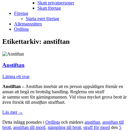
Skatt privatpersoner
Skatt företag
Företag
Starta eget företag
Allemansrätten
Ordlista
Etikettarkiv:
anstiftan
Anstiftan
Lämna ett svar
Anstiftan –
Anstiftan innebär att en person uppsåtligen förmår en
annan att begå en brottslig handling. Reglerna om straff
är samma som för gärningsmannen. Vid vissa mycket grova brott är
även försök till
anstiftan
straffbart.
Läs mer
→
Detta inlägg postades i
Ordlista
och märktes
anstiftan
,
anstiftan till
brott
,
anstiftan till mord
,
stämpling till brott
,
straff för mord
den
5