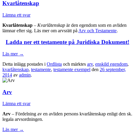
Kvarlåtenskap
Lämna ett svar
Kvarlåtenskap
–
Kvarlåtenskap
är den egendom som en avliden
lämnar efter sig. Läs mer om arvsrätt på
Arv och Testamente
.
Ladda ner ett testamente på Juridiska Dokument!
Läs mer
→
Detta inlägg postades i
Ordlista
och märktes
arv
,
enskild egendom
,
kvarlåtenskap
,
testamente
,
testamente exempel
den
26 september,
2014
av
admin
.
Arv
Lämna ett svar
Arv
– Fördelning av en avliden persons kvarlåtenskap enligt den sk.
legala arvsordningen.
Läs mer
→