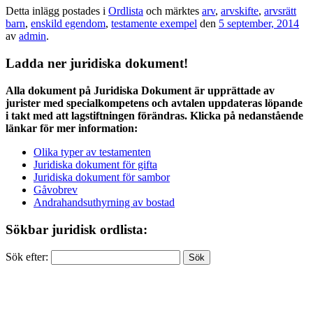
Detta inlägg postades i
Ordlista
och märktes
arv
,
arvskifte
,
arvsrätt
barn
,
enskild egendom
,
testamente exempel
den
5 september, 2014
av
admin
.
Ladda ner juridiska dokument!
Alla dokument på Juridiska Dokument är upprättade av
jurister med specialkompetens och avtalen uppdateras löpande
i takt med att lagstiftningen förändras. Klicka på nedanstående
länkar för mer information:
Olika typer av testamenten
Juridiska dokument för gifta
Juridiska dokument för sambor
Gåvobrev
Andrahandsuthyrning av bostad
Sökbar juridisk ordlista:
Sök efter: