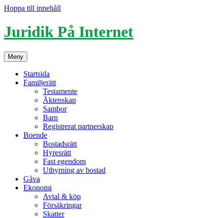
Hoppa till innehåll
Juridik På Internet
Meny
Startsida
Familjerätt
Testamente
Äktenskap
Sambor
Barn
Registrerat partnerskap
Boende
Bostadsrätt
Hyresrätt
Fast egendom
Uthyrning av bostad
Gåva
Ekonomi
Avtal & köp
Försäkringar
Skatter