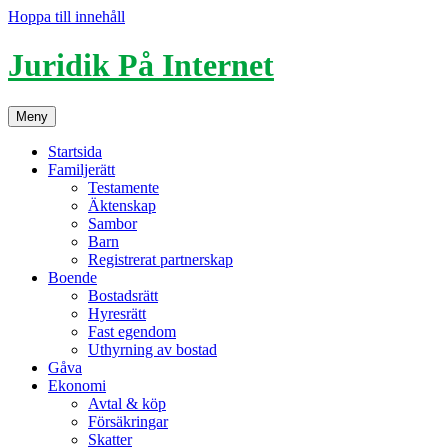
Hoppa till innehåll
Juridik På Internet
Meny
Startsida
Familjerätt
Testamente
Äktenskap
Sambor
Barn
Registrerat partnerskap
Boende
Bostadsrätt
Hyresrätt
Fast egendom
Uthyrning av bostad
Gåva
Ekonomi
Avtal & köp
Försäkringar
Skatter