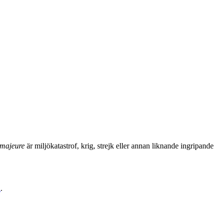
 majeure
är miljökatastrof, krig, strejk eller annan liknande ingripande
n
.