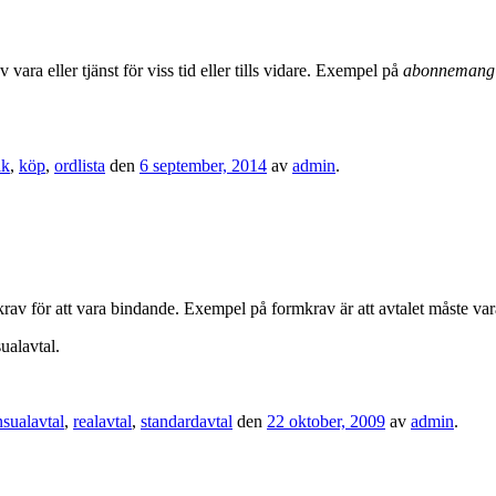
ra eller tjänst för viss tid eller tills vidare. Exempel på
abonnemang
ik
,
köp
,
ordlista
den
6 september, 2014
av
admin
.
av för att vara bindande. Exempel på formkrav är att avtalet måste vara 
ualavtal.
sualavtal
,
realavtal
,
standardavtal
den
22 oktober, 2009
av
admin
.