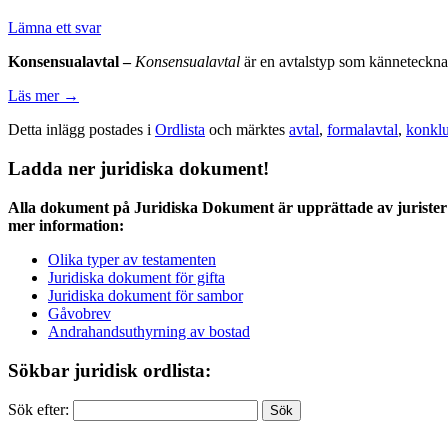
Lämna ett svar
Konsensualavtal –
Konsensualavtal
är en avtalstyp som kännetecknas
Läs mer
→
Detta inlägg postades i
Ordlista
och märktes
avtal
,
formalavtal
,
konklu
Ladda ner juridiska dokument!
Alla dokument på Juridiska Dokument är upprättade av jurister 
mer information:
Olika typer av testamenten
Juridiska dokument för gifta
Juridiska dokument för sambor
Gåvobrev
Andrahandsuthyrning av bostad
Sökbar juridisk ordlista:
Sök efter: