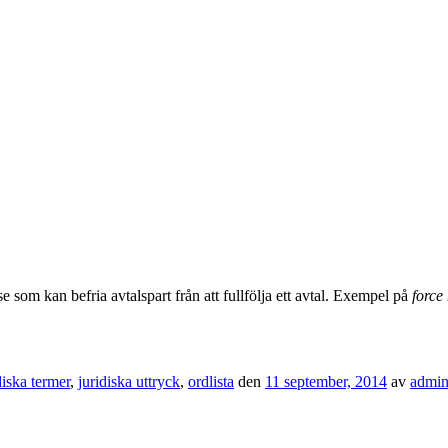
 som kan befria avtalspart från att fullfölja ett avtal. Exempel på
force
diska termer
,
juridiska uttryck
,
ordlista
den
11 september, 2014
av
admi