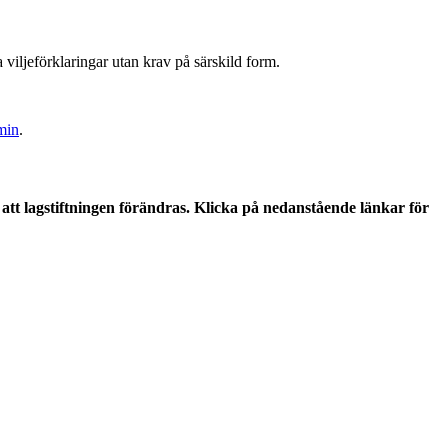
iljeförklaringar utan krav på särskild form.
min
.
tt lagstiftningen förändras. Klicka på nedanstående länkar för