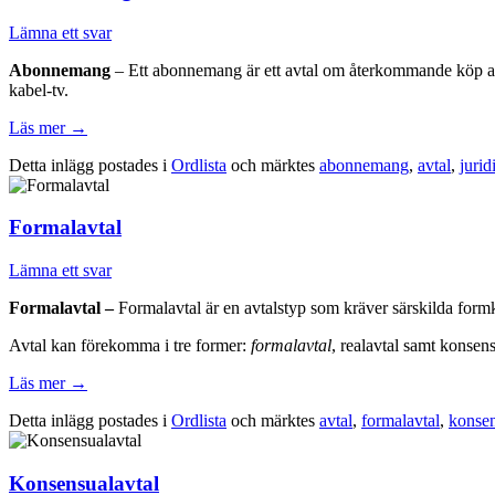
Lämna ett svar
Abonnemang
– Ett abonnemang är ett avtal om återkommande köp av va
kabel-tv.
Läs mer
→
Detta inlägg postades i
Ordlista
och märktes
abonnemang
,
avtal
,
jurid
Formalavtal
Lämna ett svar
Formalavtal –
Formalavtal är en avtalstyp som kräver särskilda formkr
Avtal kan förekomma i tre former:
formalavtal
, realavtal samt konsens
Läs mer
→
Detta inlägg postades i
Ordlista
och märktes
avtal
,
formalavtal
,
konsen
Konsensualavtal