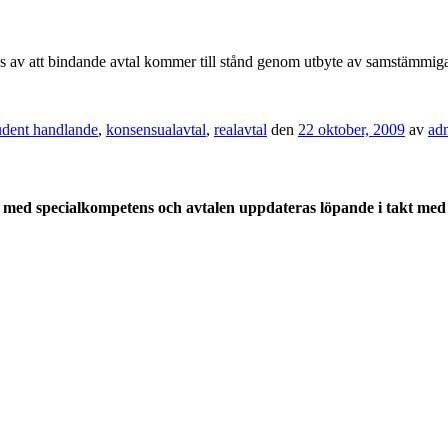
 av att bindande avtal kommer till stånd genom utbyte av samstämmiga v
dent handlande
,
konsensualavtal
,
realavtal
den
22 oktober, 2009
av
ad
med specialkompetens och avtalen uppdateras löpande i takt med a