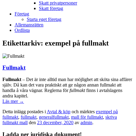
Skatt privatpersoner
Skatt företag
Företag
Starta eget företag
Allemansrätten
Ordlista
Etikettarkiv:
exempel på fullmakt
Fullmakt
Fullmakt
– Det är inte alltid man har möjlighet att sköta sina affärer
själv. Då kan det vara praktiskt att ge någon annan fullmakt att
handla å våra vägnar. Reglerna för
fullmakt
finns i avtalslagens
andra kapitel.
Läs mer
→
Detta inlägg postades i
Avtal & köp
och märktes
exempel på
fullmakt
,
fullmakt
,
generalfullmakt
,
mall för fullmakt
,
skriva
fullmakt mall
den
23 december, 2020
av
admin
.
Ladda ner juridiska dokument!