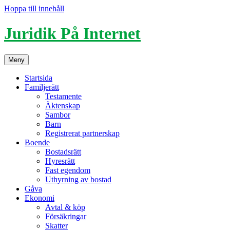
Hoppa till innehåll
Juridik På Internet
Meny
Startsida
Familjerätt
Testamente
Äktenskap
Sambor
Barn
Registrerat partnerskap
Boende
Bostadsrätt
Hyresrätt
Fast egendom
Uthyrning av bostad
Gåva
Ekonomi
Avtal & köp
Försäkringar
Skatter