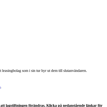
ett leasingbolag som i sin tur hyr ut dem till slutanvändaren.
n
.
tt lagstiftningen förändras. Klicka på nedanstående länkar för