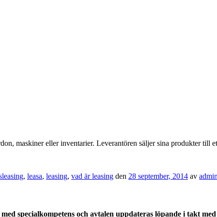
ordon, maskiner eller inventarier. Leverantören säljer sina produkter till 
sleasing
,
leasa
,
leasing
,
vad är leasing
den
28 september, 2014
av
admi
med specialkompetens och avtalen uppdateras löpande i takt med a