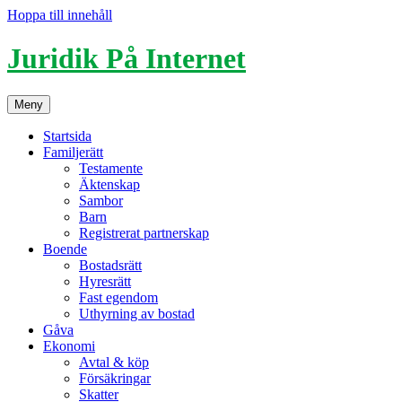
Hoppa till innehåll
Juridik På Internet
Meny
Startsida
Familjerätt
Testamente
Äktenskap
Sambor
Barn
Registrerat partnerskap
Boende
Bostadsrätt
Hyresrätt
Fast egendom
Uthyrning av bostad
Gåva
Ekonomi
Avtal & köp
Försäkringar
Skatter