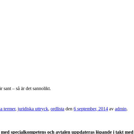
 sant – så är det sannolikt.
ka termer
,
juridiska uttryck
,
ordlista
den
6 september, 2014
av
admin
.
med specialkompetens och avtalen uppdateras löpande i takt med a