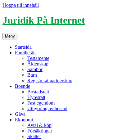
Hoppa till innehåll
Juridik På Internet
Meny
Startsida
Familjerätt
Testamente
Äktenskap
Sambor
Barn
Registrerat partnerskap
Boende
Bostadsrätt
Hyresrätt
Fast egendom
Uthyrning av bostad
Gåva
Ekonomi
Avtal & köp
Försäkringar
Skatter