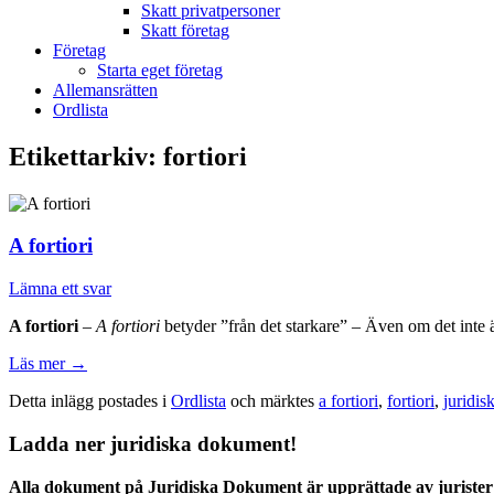
Skatt privatpersoner
Skatt företag
Företag
Starta eget företag
Allemansrätten
Ordlista
Etikettarkiv:
fortiori
A fortiori
Lämna ett svar
A fortiori
–
A fortiori
betyder ”från det starkare” – Även om det inte är
Läs mer
→
Detta inlägg postades i
Ordlista
och märktes
a fortiori
,
fortiori
,
juridis
Ladda ner juridiska dokument!
Alla dokument på Juridiska Dokument är upprättade av jurister 