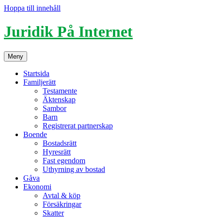
Hoppa till innehåll
Juridik På Internet
Meny
Startsida
Familjerätt
Testamente
Äktenskap
Sambor
Barn
Registrerat partnerskap
Boende
Bostadsrätt
Hyresrätt
Fast egendom
Uthyrning av bostad
Gåva
Ekonomi
Avtal & köp
Försäkringar
Skatter