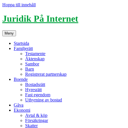
Hoppa till innehåll
Juridik På Internet
Meny
Startsida
Familjerätt
Testamente
Äktenskap
Sambor
Barn
Registrerat partnerskap
Boende
Bostadsrätt
Hyresrätt
Fast egendom
Uthyrning av bostad
Gåva
Ekonomi
Avtal & köp
Försäkringar
Skatter