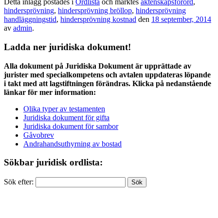
Detta inlägg postades i
Ordlista
och märktes
äktenskapsförord
,
hindersprövning
,
hindersprövning bröllop
,
hindersprövning
handläggningstid
,
hindersprövning kostnad
den
18 september, 2014
av
admin
.
Ladda ner juridiska dokument!
Alla dokument på Juridiska Dokument är upprättade av
jurister med specialkompetens och avtalen uppdateras löpande
i takt med att lagstiftningen förändras. Klicka på nedanstående
länkar för mer information:
Olika typer av testamenten
Juridiska dokument för gifta
Juridiska dokument för sambor
Gåvobrev
Andrahandsuthyrning av bostad
Sökbar juridisk ordlista:
Sök efter: