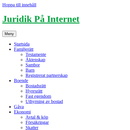
Hoppa till innehåll
Juridik På Internet
Meny
Startsida
Familjerätt
Testamente
Äktenskap
Sambor
Barn
Registrerat partnerskap
Boende
Bostadsrätt
Hyresrätt
Fast egendom
Uthyrning av bostad
Gåva
Ekonomi
Avtal & köp
Försäkringar
Skatter