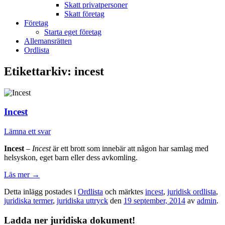
Skatt privatpersoner
Skatt företag
Företag
Starta eget företag
Allemansrätten
Ordlista
Etikettarkiv:
incest
Incest
Lämna ett svar
Incest
–
Incest
är ett brott som innebär att någon har samlag med
helsyskon, eget barn eller dess avkomling.
Läs mer
→
Detta inlägg postades i
Ordlista
och märktes
incest
,
juridisk ordlista
,
juridiska termer
,
juridiska uttryck
den
19 september, 2014
av
admin
.
Ladda ner juridiska dokument!