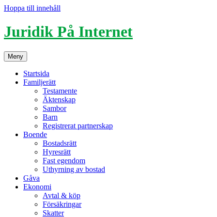
Hoppa till innehåll
Juridik På Internet
Meny
Startsida
Familjerätt
Testamente
Äktenskap
Sambor
Barn
Registrerat partnerskap
Boende
Bostadsrätt
Hyresrätt
Fast egendom
Uthyrning av bostad
Gåva
Ekonomi
Avtal & köp
Försäkringar
Skatter