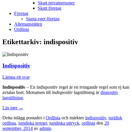
Skatt privatpersoner
Skatt företag
Företag
Starta eget företag
Allemansrätten
Ordlista
Etikettarkiv:
indispositiv
Indispositiv
Lämna ett svar
Indispositiv
– En indispositiv regel är en tvingande regel som ej kan
avtalas bort. Motsatsen till
indispositiv
lagstiftning är
dispositiv
lagstiftning
.
Läs mer
→
Detta inlägg postades i
Ordlista
och märktes
indispositiv
,
juridisk
ordlista
,
juridiska termer
,
juridiska uttryck
,
ordlista
den
20
september, 2014
av
admin
.