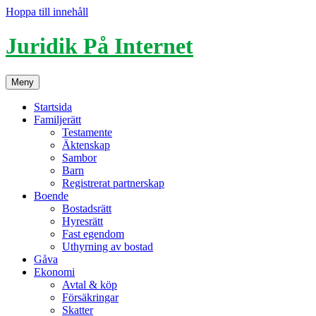
Hoppa till innehåll
Juridik På Internet
Meny
Startsida
Familjerätt
Testamente
Äktenskap
Sambor
Barn
Registrerat partnerskap
Boende
Bostadsrätt
Hyresrätt
Fast egendom
Uthyrning av bostad
Gåva
Ekonomi
Avtal & köp
Försäkringar
Skatter