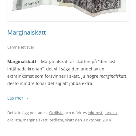
Marginalskatt
Lämna ett svar
Marginalskatt
– Marginalskatt är skatten på ”den sist
intjänade kronan”, det vill säga den andel av en
extrainkomst som försvinner i skatt. Ju högre
marginalskatt
,
desto mindre lönar det sig att jobba extra.
Läs mer
→
Detta inlägg postades i
Ordlista
och märktes
inkomst
,
juridisk
ordlista
,
marginalskatt
,
ordlista
,
skatt
den
3 oktober, 2014
.