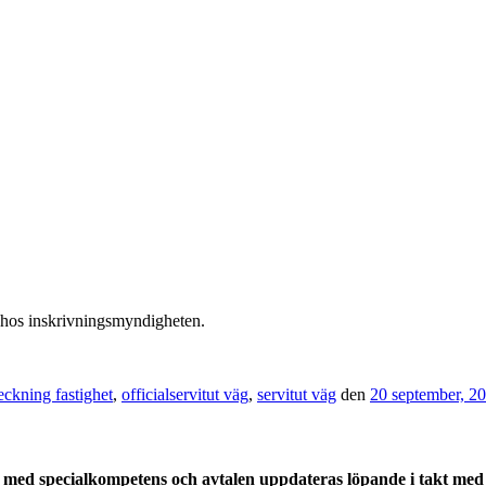
d hos inskrivningsmyndigheten.
eckning fastighet
,
officialservitut väg
,
servitut väg
den
20 september, 2
med specialkompetens och avtalen uppdateras löpande i takt med a