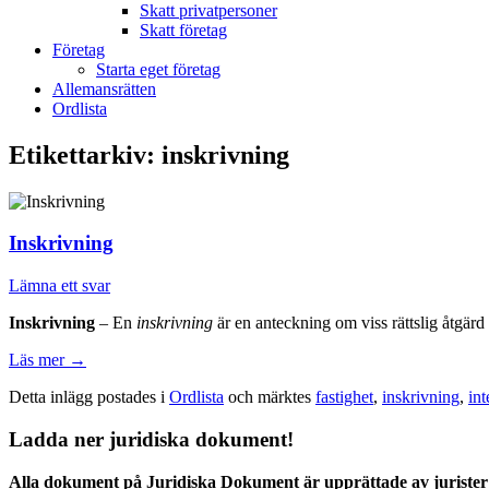
Skatt privatpersoner
Skatt företag
Företag
Starta eget företag
Allemansrätten
Ordlista
Etikettarkiv:
inskrivning
Inskrivning
Lämna ett svar
Inskrivning
– En
inskrivning
är en anteckning om viss rättslig åtgär
Läs mer
→
Detta inlägg postades i
Ordlista
och märktes
fastighet
,
inskrivning
,
int
Ladda ner juridiska dokument!
Alla dokument på Juridiska Dokument är upprättade av jurister 