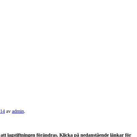
014
av
admin
.
tt lagstiftningen förändras. Klicka på nedanstående länkar för