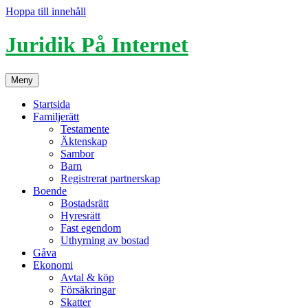
Hoppa till innehåll
Juridik På Internet
Meny
Startsida
Familjerätt
Testamente
Äktenskap
Sambor
Barn
Registrerat partnerskap
Boende
Bostadsrätt
Hyresrätt
Fast egendom
Uthyrning av bostad
Gåva
Ekonomi
Avtal & köp
Försäkringar
Skatter