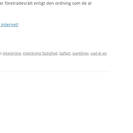
har företrädesrätt enligt den ordning som de är
 Internet!
es
inteckning
,
inteckning fastighet
,
lagfart
,
pantbrev
,
vad är en