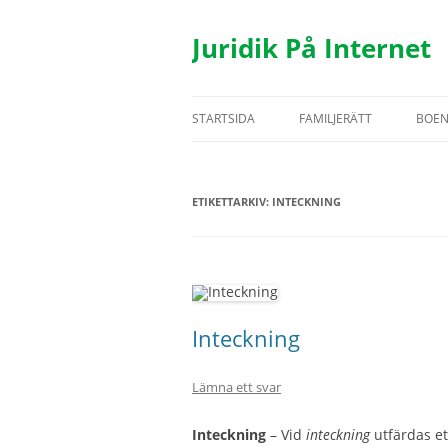
Hoppa
till
innehåll
Juridik På Internet
STARTSIDA
FAMILJERÄTT
BOE
TESTAMENTE
BOS
ETIKETTARKIV:
INTECKNING
ÄKTENSKAP
HYR
SAMBOR
FAS
BARN
UTH
REGISTRERAT PARTNERSK
Inteckning
Lämna ett svar
Inteckning
– Vid
inteckning
utfärdas ett