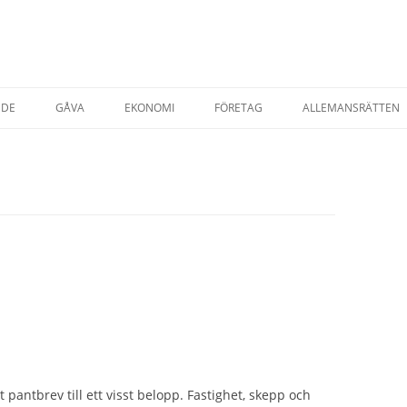
NDE
GÅVA
EKONOMI
FÖRETAG
ALLEMANSRÄTTEN
TADSRÄTT
AVTAL & KÖP
STARTA EGET FÖRETAG
ESRÄTT
FÖRSÄKRINGAR
T EGENDOM
SKATTER
SKATT PRIVATPER
YRNING AV BOSTAD
SKATT FÖRETAG
AP
 pantbrev till ett visst belopp. Fastighet, skepp och