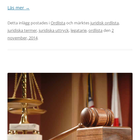
Läs mer
→
Detta inlägg postades i
Ordlista
och märktes
juridisk ordlista
,
juridiska termer
,
juridiska uttryck
,
legatarie
,
ordlista
den
2
november, 2014
.