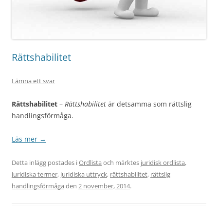
Rättshabilitet
Lämna ett svar
Rättshabilitet
–
Rättshabilitet
är detsamma som rättslig
handlingsförmåga.
Läs mer
→
Detta inlägg postades i
Ordlista
och märktes
juridisk ordlista
,
juridiska termer
,
juridiska uttryck
,
rättshabilitet
,
rättslig
handlingsförmåga
den
2 november, 2014
.