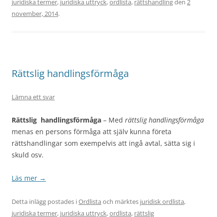
juridiska termer
,
juridiska uttryck
,
ordlista
,
rättshandling
den
2
november, 2014
.
Rättslig handlingsförmåga
Lämna ett svar
Rättslig handlingsförmåga
– Med
rättslig handlingsförmåga
menas en persons förmåga att själv kunna företa
rättshandlingar som exempelvis att ingå avtal, sätta sig i
skuld osv.
Läs mer
→
Detta inlägg postades i
Ordlista
och märktes
juridisk ordlista
,
juridiska termer
,
juridiska uttryck
,
ordlista
,
rättslig