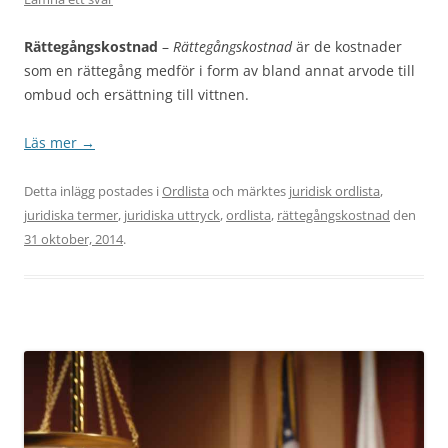
Rättegångskostnad
–
Rättegångskostnad
är de kostnader
som en rättegång medför i form av bland annat arvode till
ombud och ersättning till vittnen.
Läs mer
→
Detta inlägg postades i
Ordlista
och märktes
juridisk ordlista
,
juridiska termer
,
juridiska uttryck
,
ordlista
,
rättegångskostnad
den
31 oktober, 2014
.