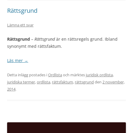
Rättsgrund
Lämna ett svar
Rättsgrund
–
Rättsgrund
är en rättsregels grund. Ibland
synonymt med rättsfaktum.
Läs mer
→
Detta inlägg postades i
Ordlista
och märktes
juridisk ordlista
,
juridiska termer
,
ordlista
,
rättsfaktum
,
rättsgrund
den
2 november,
2014
.