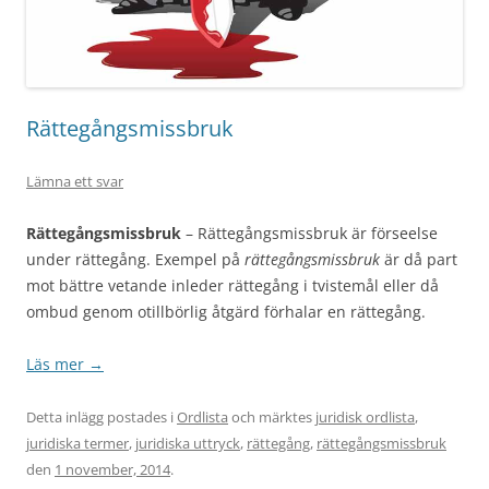
Rättegångsmissbruk
Lämna ett svar
Rättegångsmissbruk
– Rättegångsmissbruk är förseelse
under rättegång. Exempel på
rättegångsmissbruk
är då part
mot bättre vetande inleder rättegång i tvistemål eller då
ombud genom otillbörlig åtgärd förhalar en rättegång.
Läs mer
→
Detta inlägg postades i
Ordlista
och märktes
juridisk ordlista
,
juridiska termer
,
juridiska uttryck
,
rättegång
,
rättegångsmissbruk
den
1 november, 2014
.