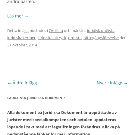
andra parten.
Läs mer
→
Detta inlägg postades i
Ordlista
och märktes
juridisk ordlista
,
juridiska termer
,
juridiska uttryck
,
ordlista
,
rättegångsförseelse
den
31 oktober, 2014
.
Inläggsnavigering
←
Äldre inlägg
Nyare inlägg
→
LADDA NER JURIDISKA DOKUMENT!
Alla dokument på Juridiska Dokument är upprättade av
jurister med specialkompetens och avtalen uppdateras
löpande i takt med att lagstiftningen förändras. Klicka på
nedanstående länkar för mer information: