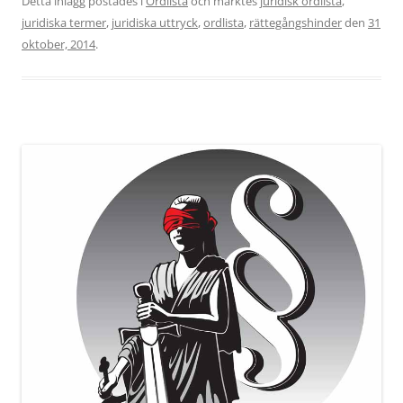
Detta inlägg postades i
Ordlista
och märktes
juridisk ordlista
,
juridiska termer
,
juridiska uttryck
,
ordlista
,
rättegångshinder
den
31
oktober, 2014
.