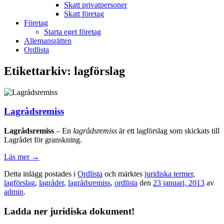
Skatt privatpersoner
Skatt företag
Företag
Starta eget företag
Allemansrätten
Ordlista
Etikettarkiv:
lagförslag
Lagrådsremiss
Lagrådsremiss
– En
lagrådsremiss
är ett lagförslag som skickats till
Lagrådet för granskning.
Läs mer
→
Detta inlägg postades i
Ordlista
och märktes
juridiska termer
,
lagförslag
,
lagrådet
,
lagrådsremiss
,
ordlista
den
23 januari, 2013
av
admin
.
Ladda ner juridiska dokument!