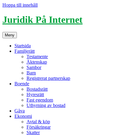
Hoppa till innehåll
Juridik På Internet
Meny
Startsida
Familjerätt
Testamente
Äktenskap
Sambor
Barn
Registrerat partnerskap
Boende
Bostadsrätt
Hyresrätt
Fast egendom
Uthyrning av bostad
Gåva
Ekonomi
Avtal & köp
Försäkringar
Skatter