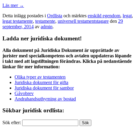
Läs mer
→
Detta inlägg postades i
Ordlista
och märktes
enskild egendom
,
legat
,
legat testamente
,
testamente
,
universell testamentstagare
den
29
september, 2014
av
admin
.
Ladda ner juridiska dokument!
Alla dokument på Juridiska Dokument är upprättade av
jurister med specialkompetens och avtalen uppdateras löpande
i takt med att lagstiftningen förändras. Klicka på nedanstående
länkar för mer information:
Olika typer av testamenten
Juridiska dokument för gifta
Juridiska dokument för sambor
Gåvobrev
Andrahandsuthyrning av bostad
Sökbar juridisk ordlista:
Sök efter: