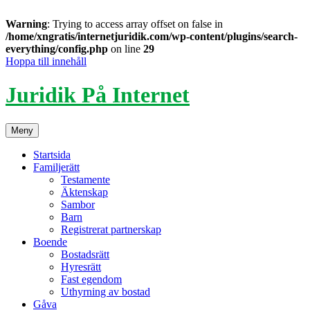
Warning
: Trying to access array offset on false in
/home/xngratis/internetjuridik.com/wp-content/plugins/search-
everything/config.php
on line
29
Hoppa till innehåll
Juridik På Internet
Meny
Startsida
Familjerätt
Testamente
Äktenskap
Sambor
Barn
Registrerat partnerskap
Boende
Bostadsrätt
Hyresrätt
Fast egendom
Uthyrning av bostad
Gåva