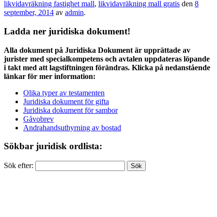
likvidavräkning fastighet mall
,
likvidavräkning mall gratis
den
8
september, 2014
av
admin
.
Ladda ner juridiska dokument!
Alla dokument på Juridiska Dokument är upprättade av
jurister med specialkompetens och avtalen uppdateras löpande
i takt med att lagstiftningen förändras. Klicka på nedanstående
länkar för mer information:
Olika typer av testamenten
Juridiska dokument för gifta
Juridiska dokument för sambor
Gåvobrev
Andrahandsuthyrning av bostad
Sökbar juridisk ordlista:
Sök efter: