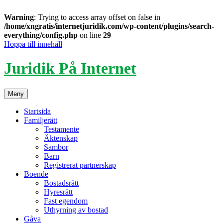
Warning
: Trying to access array offset on false in
/home/xngratis/internetjuridik.com/wp-content/plugins/search-
everything/config.php
on line
29
Hoppa till innehåll
Juridik På Internet
Meny
Startsida
Familjerätt
Testamente
Äktenskap
Sambor
Barn
Registrerat partnerskap
Boende
Bostadsrätt
Hyresrätt
Fast egendom
Uthyrning av bostad
Gåva