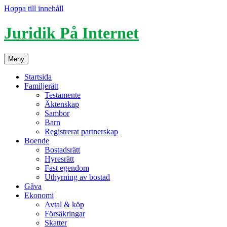
Hoppa till innehåll
Juridik På Internet
Meny
Startsida
Familjerätt
Testamente
Äktenskap
Sambor
Barn
Registrerat partnerskap
Boende
Bostadsrätt
Hyresrätt
Fast egendom
Uthyrning av bostad
Gåva
Ekonomi
Avtal & köp
Försäkringar
Skatter