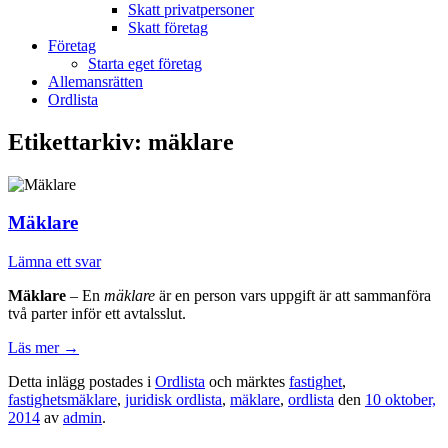
Skatt privatpersoner
Skatt företag
Företag
Starta eget företag
Allemansrätten
Ordlista
Etikettarkiv:
mäklare
Mäklare
Lämna ett svar
Mäklare
– En
mäklare
är en person vars uppgift är att sammanföra
två parter inför ett avtalsslut.
Läs mer
→
Detta inlägg postades i
Ordlista
och märktes
fastighet
,
fastighetsmäklare
,
juridisk ordlista
,
mäklare
,
ordlista
den
10 oktober,
2014
av
admin
.