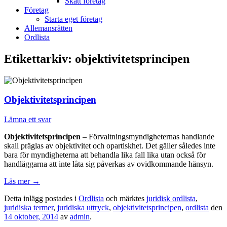
Skatt företag
Företag
Starta eget företag
Allemansrätten
Ordlista
Etikettarkiv:
objektivitetsprincipen
Objektivitetsprincipen
Lämna ett svar
Objektivitetsprincipen
– Förvaltningsmyndigheternas handlande
skall präglas av objektivitet och opartiskhet. Det gäller således inte
bara för myndigheterna att behandla lika fall lika utan också för
handläggarna att inte låta sig påverkas av ovidkommande hänsyn.
Läs mer
→
Detta inlägg postades i
Ordlista
och märktes
juridisk ordlista
,
juridiska termer
,
juridiska uttryck
,
objektivitetsprincipen
,
ordlista
den
14 oktober, 2014
av
admin
.