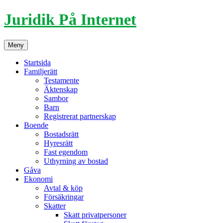
Hoppa
Juridik På Internet
till
innehåll
Meny
Startsida
Familjerätt
Testamente
Äktenskap
Sambor
Barn
Registrerat partnerskap
Boende
Bostadsrätt
Hyresrätt
Fast egendom
Uthyrning av bostad
Gåva
Ekonomi
Avtal & köp
Försäkringar
Skatter
Skatt privatpersoner