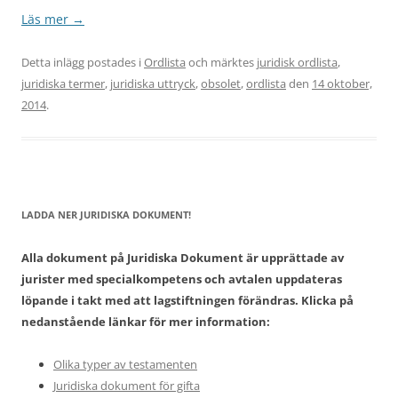
Läs mer
→
Detta inlägg postades i
Ordlista
och märktes
juridisk ordlista
,
juridiska termer
,
juridiska uttryck
,
obsolet
,
ordlista
den
14 oktober,
2014
.
LADDA NER JURIDISKA DOKUMENT!
Alla dokument på Juridiska Dokument är upprättade av
jurister med specialkompetens och avtalen uppdateras
löpande i takt med att lagstiftningen förändras. Klicka på
nedanstående länkar för mer information:
Olika typer av testamenten
Juridiska dokument för gifta