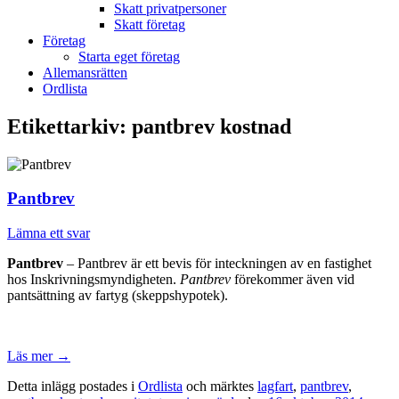
Skatt privatpersoner
Skatt företag
Företag
Starta eget företag
Allemansrätten
Ordlista
Etikettarkiv:
pantbrev kostnad
Pantbrev
Lämna ett svar
Pantbrev
– Pantbrev är ett bevis för inteckningen av en fastighet
hos Inskrivningsmyndigheten.
Pantbrev
förekommer även vid
pantsättning av fartyg (skeppshypotek).
Läs mer
→
Detta inlägg postades i
Ordlista
och märktes
lagfart
,
pantbrev
,