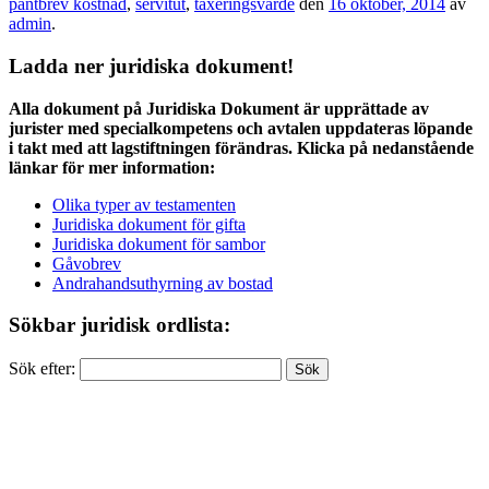
pantbrev kostnad
,
servitut
,
taxeringsvärde
den
16 oktober, 2014
av
admin
.
Ladda ner juridiska dokument!
Alla dokument på Juridiska Dokument är upprättade av
jurister med specialkompetens och avtalen uppdateras löpande
i takt med att lagstiftningen förändras. Klicka på nedanstående
länkar för mer information:
Olika typer av testamenten
Juridiska dokument för gifta
Juridiska dokument för sambor
Gåvobrev
Andrahandsuthyrning av bostad
Sökbar juridisk ordlista:
Sök efter: