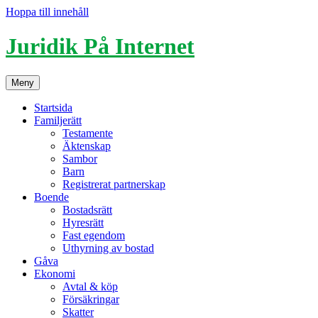
Hoppa till innehåll
Juridik På Internet
Meny
Startsida
Familjerätt
Testamente
Äktenskap
Sambor
Barn
Registrerat partnerskap
Boende
Bostadsrätt
Hyresrätt
Fast egendom
Uthyrning av bostad
Gåva
Ekonomi
Avtal & köp
Försäkringar
Skatter