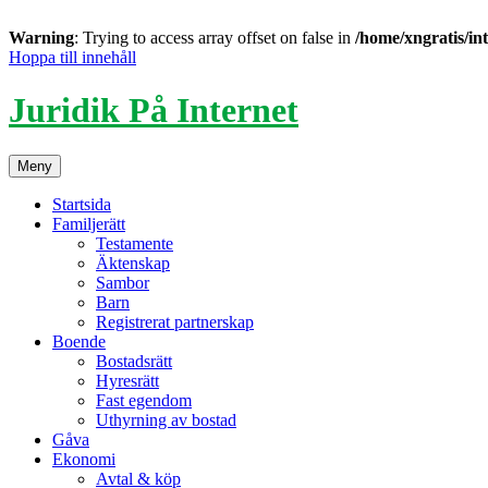
Warning
: Trying to access array offset on false in
/home/xngratis/in
Hoppa till innehåll
Juridik På Internet
Meny
Startsida
Familjerätt
Testamente
Äktenskap
Sambor
Barn
Registrerat partnerskap
Boende
Bostadsrätt
Hyresrätt
Fast egendom
Uthyrning av bostad
Gåva
Ekonomi
Avtal & köp