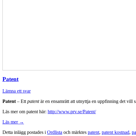
Patent
Lämna ett svar
Patent
– Ett
patent
är en ensamrätt att utnyttja en uppfinning det vill s
Läs mer om patent här:
http://www.prv.se/Patent/
Läs mer
→
Detta inlägg postades i
Ordlista
och märktes
patent
,
patent kostnad
,
pa