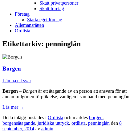
Skatt privatpersoner
Skatt företag
Företag
Starta eget företag
Allemansrätten
Ordlista
Etikettarkiv:
penninglån
Borgen
Lämna ett svar
Borgen
–
Borgen
är ett åtagande av en person att ansvara för att
annan fullgör en förpliktelse, vanligen i samband med penninglån.
Läs mer
→
Detta inlägg postades i
Ordlista
och märktes
borgen
,
borgensåtagande
,
juridiska uttryck
,
ordlista
,
penninglån
den
8
september, 2014
av
admin
.