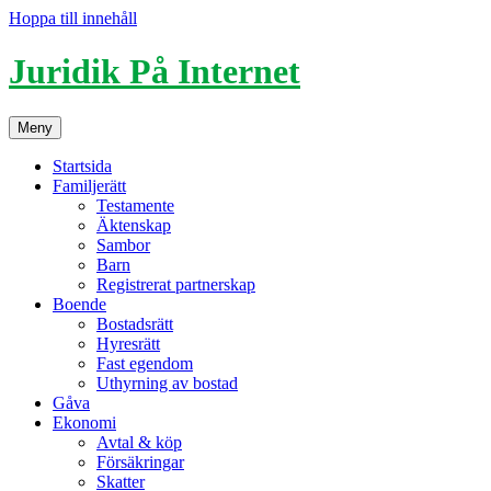
Hoppa till innehåll
Juridik På Internet
Meny
Startsida
Familjerätt
Testamente
Äktenskap
Sambor
Barn
Registrerat partnerskap
Boende
Bostadsrätt
Hyresrätt
Fast egendom
Uthyrning av bostad
Gåva
Ekonomi
Avtal & köp
Försäkringar
Skatter