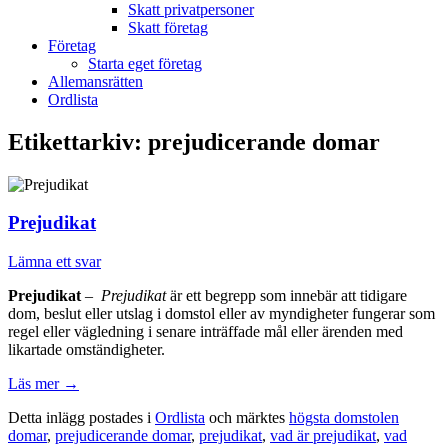
Skatt privatpersoner
Skatt företag
Företag
Starta eget företag
Allemansrätten
Ordlista
Etikettarkiv:
prejudicerande domar
Prejudikat
Lämna ett svar
Prejudikat
–
Prejudikat
är ett begrepp som innebär att tidigare
dom, beslut eller utslag i domstol eller av myndigheter fungerar som
regel eller vägledning i senare inträffade mål eller ärenden med
likartade omständigheter.
Läs mer
→
Detta inlägg postades i
Ordlista
och märktes
högsta domstolen
domar
,
prejudicerande domar
,
prejudikat
,
vad är prejudikat
,
vad