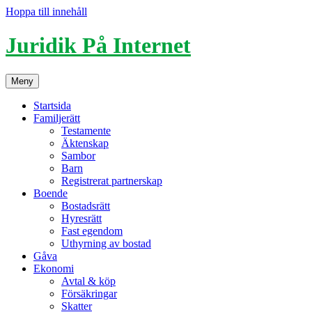
Hoppa till innehåll
Juridik På Internet
Meny
Startsida
Familjerätt
Testamente
Äktenskap
Sambor
Barn
Registrerat partnerskap
Boende
Bostadsrätt
Hyresrätt
Fast egendom
Uthyrning av bostad
Gåva
Ekonomi
Avtal & köp
Försäkringar
Skatter