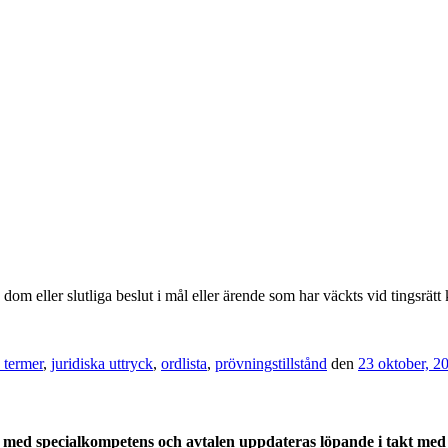
om eller slutliga beslut i mål eller ärende som har väckts vid tingsrätt 
a termer
,
juridiska uttryck
,
ordlista
,
prövningstillstånd
den
23 oktober, 2
med specialkompetens och avtalen uppdateras löpande i takt med a