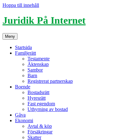
Hoppa till innehåll
Juridik På Internet
Meny
Startsida
Familjerätt
Testamente
Äktenskap
Sambor
Barn
Registrerat partnerskap
Boende
Bostadsrätt
Hyresrätt
Fast egendom
Uthyrning av bostad
Gåva
Ekonomi
Avtal & köp
Försäkringar
Skatter