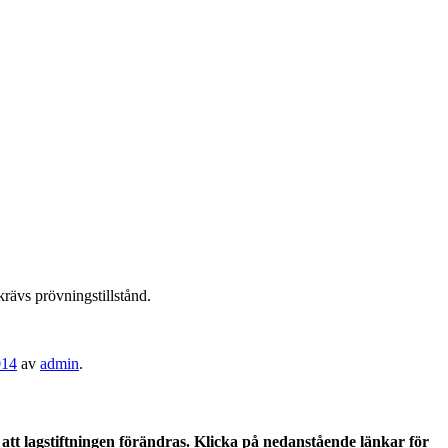
krävs prövningstillstånd.
014
av
admin
.
tt lagstiftningen förändras. Klicka på nedanstående länkar för