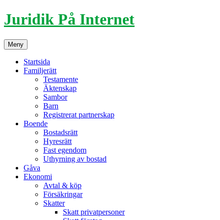
Hoppa
Juridik På Internet
till
innehåll
Meny
Startsida
Familjerätt
Testamente
Äktenskap
Sambor
Barn
Registrerat partnerskap
Boende
Bostadsrätt
Hyresrätt
Fast egendom
Uthyrning av bostad
Gåva
Ekonomi
Avtal & köp
Försäkringar
Skatter
Skatt privatpersoner