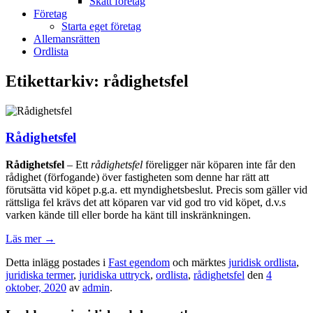
Skatt företag
Företag
Starta eget företag
Allemansrätten
Ordlista
Etikettarkiv:
rådighetsfel
Rådighetsfel
Rådighetsfel
– Ett
rådighetsfel
föreligger när köparen inte får den
rådighet (förfogande) över fastigheten som denne har rätt att
förutsätta vid köpet p.g.a. ett myndighetsbeslut. Precis som gäller vid
rättsliga fel krävs det att köparen var vid god tro vid köpet, d.v.s
varken kände till eller borde ha känt till inskränkningen.
Läs mer
→
Detta inlägg postades i
Fast egendom
och märktes
juridisk ordlista
,
juridiska termer
,
juridiska uttryck
,
ordlista
,
rådighetsfel
den
4
oktober, 2020
av
admin
.