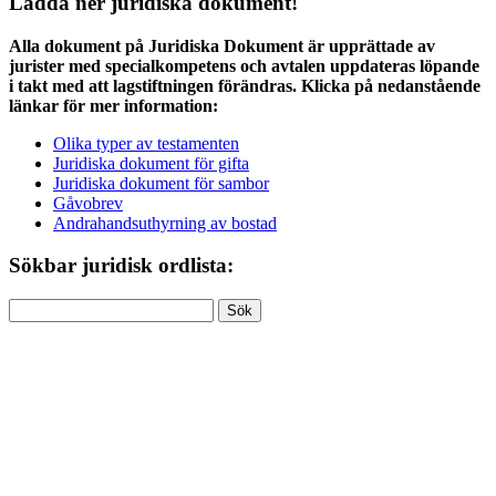
Ladda ner juridiska dokument!
Alla dokument på Juridiska Dokument är upprättade av
jurister med specialkompetens och avtalen uppdateras löpande
i takt med att lagstiftningen förändras. Klicka på nedanstående
länkar för mer information:
Olika typer av testamenten
Juridiska dokument för gifta
Juridiska dokument för sambor
Gåvobrev
Andrahandsuthyrning av bostad
Sökbar juridisk ordlista:
Sök
efter: