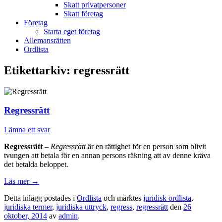
Skatt privatpersoner
Skatt företag
Företag
Starta eget företag
Allemansrätten
Ordlista
Etikettarkiv:
regressrätt
Regressrätt
Lämna ett svar
Regressrätt
–
Regressrätt
är en rättighet för en person som blivit
tvungen att betala för en annan persons räkning att av denne kräva
det betalda beloppet.
Läs mer
→
Detta inlägg postades i
Ordlista
och märktes
juridisk ordlista
,
juridiska termer
,
juridiska uttryck
,
regress
,
regressrätt
den
26
oktober, 2014
av
admin
.