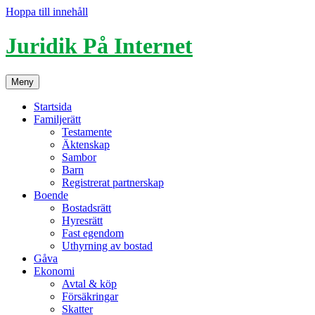
Hoppa till innehåll
Juridik På Internet
Meny
Startsida
Familjerätt
Testamente
Äktenskap
Sambor
Barn
Registrerat partnerskap
Boende
Bostadsrätt
Hyresrätt
Fast egendom
Uthyrning av bostad
Gåva
Ekonomi
Avtal & köp
Försäkringar
Skatter