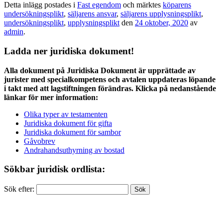
Detta inlägg postades i
Fast egendom
och märktes
köparens
undersökningsplikt
,
säljarens ansvar
,
säljarens upplysningsplikt
,
undersökningsplikt
,
upplysningsplikt
den
24 oktober, 2020
av
admin
.
Ladda ner juridiska dokument!
Alla dokument på Juridiska Dokument är upprättade av
jurister med specialkompetens och avtalen uppdateras löpande
i takt med att lagstiftningen förändras. Klicka på nedanstående
länkar för mer information:
Olika typer av testamenten
Juridiska dokument för gifta
Juridiska dokument för sambor
Gåvobrev
Andrahandsuthyrning av bostad
Sökbar juridisk ordlista:
Sök efter: