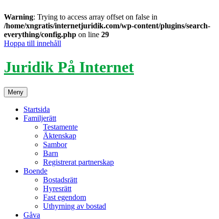
Warning
: Trying to access array offset on false in
/home/xngratis/internetjuridik.com/wp-content/plugins/search-
everything/config.php
on line
29
Hoppa till innehåll
Juridik På Internet
Meny
Startsida
Familjerätt
Testamente
Äktenskap
Sambor
Barn
Registrerat partnerskap
Boende
Bostadsrätt
Hyresrätt
Fast egendom
Uthyrning av bostad
Gåva