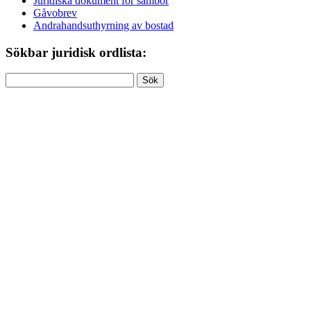
Juridiska dokument för sambor
Gåvobrev
Andrahandsuthyrning av bostad
Sökbar juridisk ordlista:
Sök
efter: