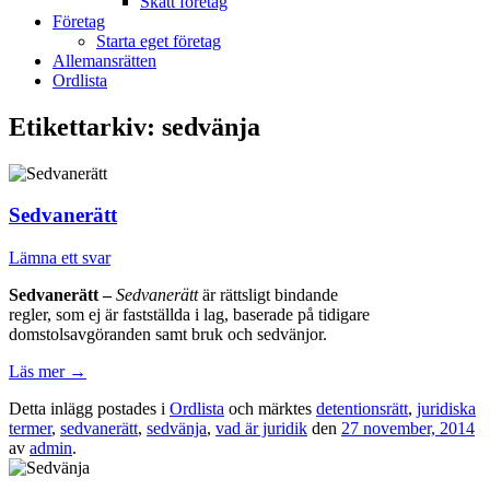
Skatt företag
Företag
Starta eget företag
Allemansrätten
Ordlista
Etikettarkiv:
sedvänja
Sedvanerätt
Lämna ett svar
Sedvanerätt –
Sedvanerätt
är rättsligt bindande
regler, som ej är fastställda i lag, baserade på tidigare
domstolsavgöranden samt bruk och sedvänjor.
Läs mer
→
Detta inlägg postades i
Ordlista
och märktes
detentionsrätt
,
juridiska
termer
,
sedvanerätt
,
sedvänja
,
vad är juridik
den
27 november, 2014
av
admin
.