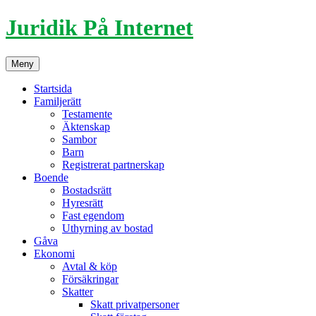
Hoppa
Juridik På Internet
till
innehåll
Meny
Startsida
Familjerätt
Testamente
Äktenskap
Sambor
Barn
Registrerat partnerskap
Boende
Bostadsrätt
Hyresrätt
Fast egendom
Uthyrning av bostad
Gåva
Ekonomi
Avtal & köp
Försäkringar
Skatter
Skatt privatpersoner