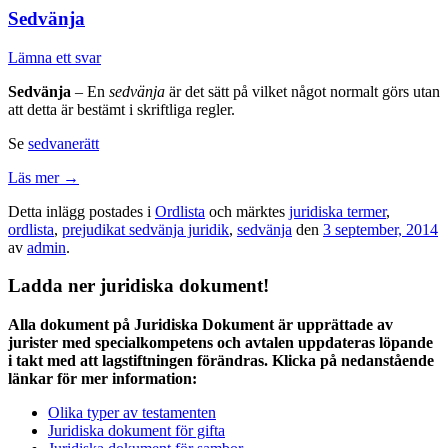
Sedvänja
Lämna ett svar
Sedvänja
– En
sedvänja
är det sätt på vilket något normalt görs utan
att detta är bestämt i skriftliga regler.
Se
sedvanerätt
Läs mer
→
Detta inlägg postades i
Ordlista
och märktes
juridiska termer
,
ordlista
,
prejudikat sedvänja juridik
,
sedvänja
den
3 september, 2014
av
admin
.
Ladda ner juridiska dokument!
Alla dokument på Juridiska Dokument är upprättade av
jurister med specialkompetens och avtalen uppdateras löpande
i takt med att lagstiftningen förändras. Klicka på nedanstående
länkar för mer information:
Olika typer av testamenten
Juridiska dokument för gifta