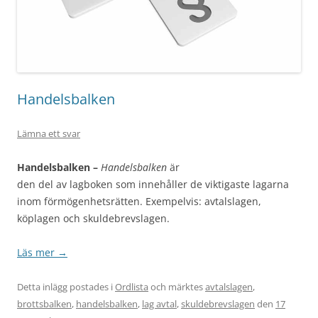
Handelsbalken
Lämna ett svar
Handelsbalken –
Handelsbalken
är
den del av lagboken som innehåller de viktigaste lagarna
inom förmögenhetsrätten. Exempelvis: avtalslagen,
köplagen och skuldebrevslagen.
Läs mer
→
Detta inlägg postades i
Ordlista
och märktes
avtalslagen
,
brottsbalken
,
handelsbalken
,
lag avtal
,
skuldebrevslagen
den
17