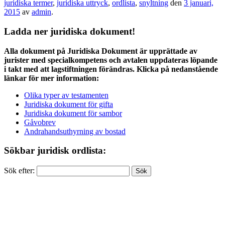
juridiska termer
,
juridiska uttryck
,
ordlista
,
snyltning
den
3 januari,
2015
av
admin
.
Ladda ner juridiska dokument!
Alla dokument på Juridiska Dokument är upprättade av
jurister med specialkompetens och avtalen uppdateras löpande
i takt med att lagstiftningen förändras. Klicka på nedanstående
länkar för mer information:
Olika typer av testamenten
Juridiska dokument för gifta
Juridiska dokument för sambor
Gåvobrev
Andrahandsuthyrning av bostad
Sökbar juridisk ordlista:
Sök efter: