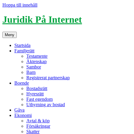
Hoppa till innehåll
Juridik På Internet
Meny
Startsida
Familjerätt
Testamente
Äktenskap
Sambor
Barn
Registrerat partnerskap
Boende
Bostadsrätt
Hyresrätt
Fast egendom
Uthyrning av bostad
Gåva
Ekonomi
Avtal & köp
Försäkringar
Skatter