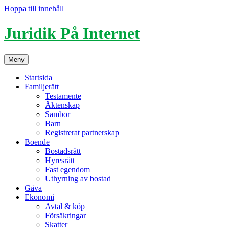
Hoppa till innehåll
Juridik På Internet
Meny
Startsida
Familjerätt
Testamente
Äktenskap
Sambor
Barn
Registrerat partnerskap
Boende
Bostadsrätt
Hyresrätt
Fast egendom
Uthyrning av bostad
Gåva
Ekonomi
Avtal & köp
Försäkringar
Skatter