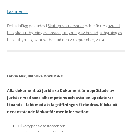
Läs mer
→
Detta inlägg postades i
Skatt privatpersoner
och märktes
hyra ut
hus
,
skatt uthyrning av bostad
,
uthyrning av bostad
,
uthyrning av
hus
,
uthyrning av privatbostad
den
23 september, 2014
.
LADDA NER JURIDISKA DOKUMENT!
Alla dokument på Juridiska Dokument är upprättade av
jurister med specialkompetens och avtalen uppdateras
löpande i takt med att lagstiftningen förändras. Klicka på
nedanstående länkar för mer information:
Olika typer av testamenten