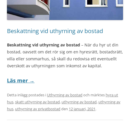
Beskattning vid uthyrning av bostad
Beskattning vid uthyrning av bostad
– När du hyr ut din
bostad, oavsett om det rör sig om en hyresrätt, bostadsrätt,
villa eller sommarhus, så skall du redovisa ett eventuellt
överskott av uthyrningen som inkomst av kapital.
Läs mer
→
Detta inlägg postades i
Uthyrning av bostad
och märktes
hyra ut
hus
,
skatt uthyrning av bostad
,
uthyrning av bostad
,
uthyrning av
hus
,
uthyrning av privatbostad
den
12 januari, 2021
.