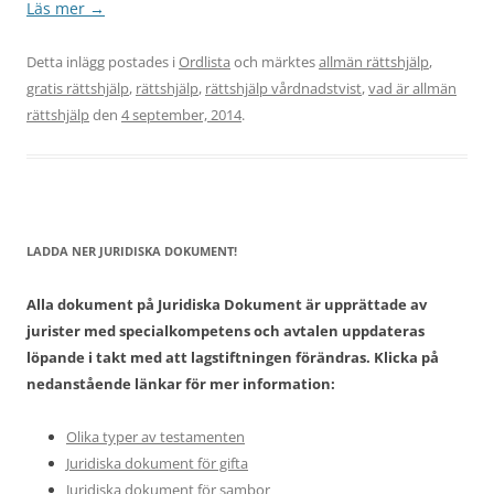
Läs mer
→
Detta inlägg postades i
Ordlista
och märktes
allmän rättshjälp
,
gratis rättshjälp
,
rättshjälp
,
rättshjälp vårdnadstvist
,
vad är allmän
rättshjälp
den
4 september, 2014
.
LADDA NER JURIDISKA DOKUMENT!
Alla dokument på Juridiska Dokument är upprättade av
jurister med specialkompetens och avtalen uppdateras
löpande i takt med att lagstiftningen förändras. Klicka på
nedanstående länkar för mer information:
Olika typer av testamenten
Juridiska dokument för gifta
Juridiska dokument för sambor