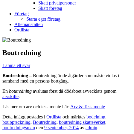
Skatt privatpersoner
Skatt företag
Företag
Starta eget företag
Allemansrätten
Ordlista
Boutredning
Lämna ett svar
Boutredning –
Boutredning är de åtgärder som måste vidtas i
samband med en persons bortgång.
En
boutredning
avslutas först då dödsboet avvecklats genom
arvskifte
.
Läs mer om arv och testamente här:
Arv & Testamente
.
Detta inlägg postades i
Ordlista
och märktes
bodelning
,
bouppteckning
,
Boutredning
,
boutredning skatteverket
,
boutredningsman
den
9 september, 2014
av
admin
.