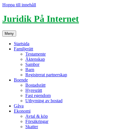
Hoppa till innehåll
Juridik På Internet
Meny
Startsida
Familjerätt
Testamente
Äktenskap
Sambor
Barn
Registrerat partnerskap
Boende
Bostadsrätt
Hyresrätt
Fast egendom
Uthyrning av bostad
Gåva
Ekonomi
Avtal & köp
Försäkringar
Skatter