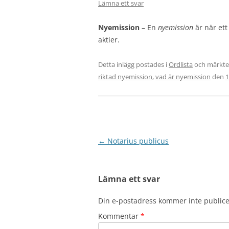
Lämna ett svar
Nyemission
– En
nyemission
är när ett
aktier.
Detta inlägg postades i
Ordlista
och märkt
riktad nyemission
,
vad är nyemission
den
1
Inläggsnavigering
←
Notarius publicus
Lämna ett svar
Din e-postadress kommer inte publice
Kommentar
*