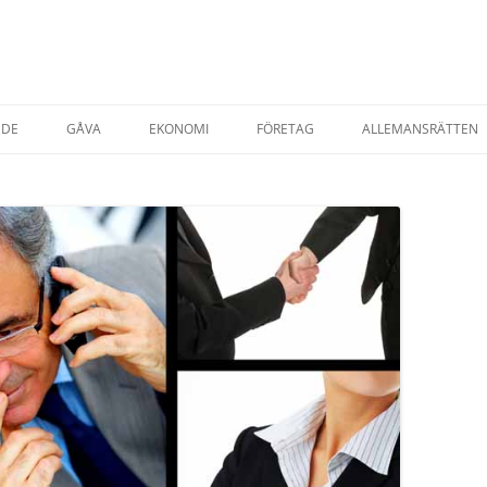
NDE
GÅVA
EKONOMI
FÖRETAG
ALLEMANSRÄTTEN
TADSRÄTT
AVTAL & KÖP
STARTA EGET FÖRETAG
ESRÄTT
FÖRSÄKRINGAR
T EGENDOM
SKATTER
SKATT PRIVATPER
YRNING AV BOSTAD
SKATT FÖRETAG
AP