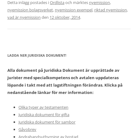
Detta inlägg postades i
Ordlista
och märktes
nyemission
,
nyemission bolagsverket
,
nyemission exempel
,
riktad nyemission
,
vad är nyemission
den
12 oktober, 2014
.
LADDA NER JURIDISKA DOKUMENT!
Alla dokument på Juridiska Dokument är upprättade av
jurister med specialkompetens och avtalen uppdateras
löpande i takt med att lagstiftningen förändras. Klicka på
nedanstående länkar för mer information:
Olika typer av testamenten
Juridiska dokument för gifta
Juridiska dokument för sambor
Gåvobrev
Andrahandsuthyrning av bostad