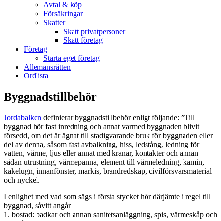
Avtal & köp
Försäkringar
Skatter
Skatt privatpersoner
Skatt företag
Företag
Starta eget företag
Allemansrätten
Ordlista
Byggnadstillbehör
Jordabalken
definierar byggnadstillbehör enligt följande: ”Till
byggnad hör fast inredning och annat varmed byggnaden blivit
försedd, om det är ägnat till stadigvarande bruk för byggnaden eller
del av denna, såsom fast avbalkning, hiss, ledstång, ledning för
vatten, värme, ljus eller annat med kranar, kontakter och annan
sådan utrustning, värmepanna, element till värmeledning, kamin,
kakelugn, innanfönster, markis, brandredskap, civilförsvarsmaterial
och nyckel.
I enlighet med vad som sägs i första stycket hör därjämte i regel till
byggnad, såvitt angår
1. bostad: badkar och annan sanitetsanläggning, spis, värmeskåp och