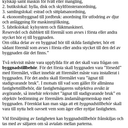
kylskåp samt maskin för tvätt eller mangling,
2. butikslokal: hylla, disk och skyltfönsteranordning,
3. samlingslokal: estrad och sittplatsanordning,
4. ekonomibyggnad till jordbruk: anordning för utfodring av djur
och anläggning för maskinmjölkning,
5. fabrikslokal: kylsystem och fläktmaskineri.
Reservdel och dubblett till föremål som avses i första eller andra
stycket hör ej till byggnaden.
Om olika delar av en byggnad hör till skilda fastigheter, hör ett
sådant föremål som avses i första eller andra stycket till den del av
byggnaden där det finns.”
Två rekvisit måste vara uppfyllda för att det skall vara frågan om
byggnadstillbehör
. För det första skall byggnaden vara ”försedd”
med föremålet, vilket innebär att föremålet måste vara installerat i
byggnaden. För det andra skall föremålet vara ”ägnat till
stadigvarande bruk”. I motsats till vad som gäller för allmänna
fastighetstillbehör, där fastighetsägarens subjektiva avsikt är
avgörande, så innebär rekvisitet ”ägnat till stadigvarande bruk” en
objektiv bedömning av föremålets ändamålsgemenskap med
byggnaden. Förenklat kan man säga att ett
byggnadstillbehör
skall
vara till nytta helt oavsett vem som äger eller nyttjar fastigheten.
Vid försäljning av fastigheten kan byggnadstillbehör frånskiljas och
tas med av säljaren om så avtalats mellan parterna.