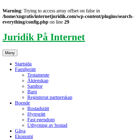
Warning
: Trying to access array offset on false in
/home/xngratis/internetjuridik.com/wp-content/plugins/search-
everything/config.php
on line
29
Hoppa
Juridik På Internet
till
innehåll
Meny
Startsida
Familjerätt
Testamente
Äktenskap
Sambor
Barn
Registrerat partnerskap
Boende
Bostadsrätt
Hyresrätt
Fast egendom
Uthyrning av bostad
Gåva
Ekonomi