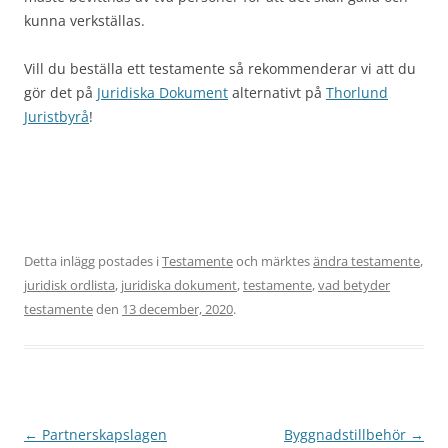
kunna verkställas.
Vill du beställa ett testamente så rekommenderar vi att du
gör det på
Juridiska Dokument
alternativt på
Thorlund
Juristbyrå
!
Detta inlägg postades i
Testamente
och märktes
ändra testamente
,
juridisk ordlista
,
juridiska dokument
,
testamente
,
vad betyder
testamente
den
13 december, 2020
.
Inläggsnavigering
←
Partnerskapslagen
Byggnadstillbehör
→