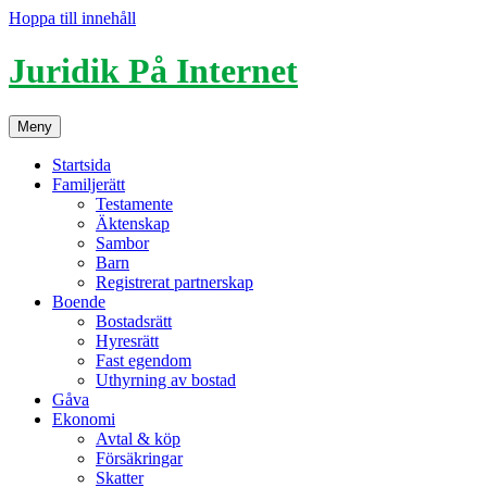
Hoppa till innehåll
Juridik På Internet
Meny
Startsida
Familjerätt
Testamente
Äktenskap
Sambor
Barn
Registrerat partnerskap
Boende
Bostadsrätt
Hyresrätt
Fast egendom
Uthyrning av bostad
Gåva
Ekonomi
Avtal & köp
Försäkringar
Skatter