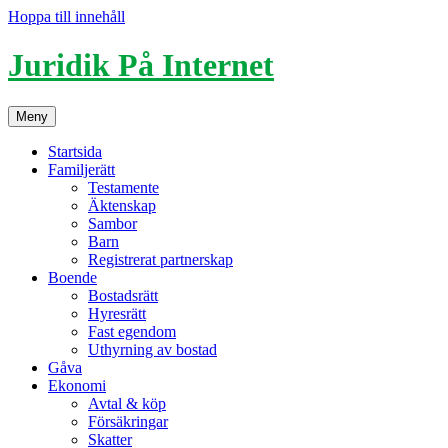
Hoppa till innehåll
Juridik På Internet
Meny
Startsida
Familjerätt
Testamente
Äktenskap
Sambor
Barn
Registrerat partnerskap
Boende
Bostadsrätt
Hyresrätt
Fast egendom
Uthyrning av bostad
Gåva
Ekonomi
Avtal & köp
Försäkringar
Skatter