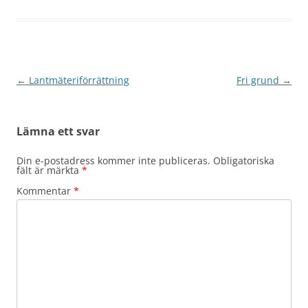
Inläggsnavigering
←
Lantmäteriförrättning
Fri grund
→
Lämna ett svar
Din e-postadress kommer inte publiceras.
Obligatoriska
fält är märkta
*
Kommentar
*