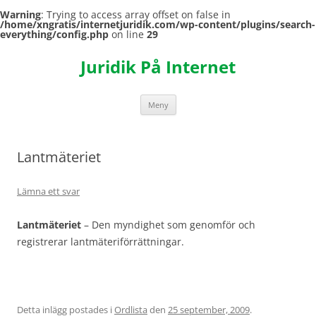
Warning
: Trying to access array offset on false in
/home/xngratis/internetjuridik.com/wp-content/plugins/search-
everything/config.php
on line
29
Hoppa
till
Juridik På Internet
innehåll
Meny
Lantmäteriet
Lämna ett svar
Lantmäteriet
– Den myndighet som genomför och
registrerar lantmäteriförrättningar.
Detta inlägg postades i
Ordlista
den
25 september, 2009
.