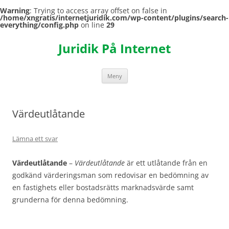
Warning
: Trying to access array offset on false in
/home/xngratis/internetjuridik.com/wp-content/plugins/search-
everything/config.php
on line
29
Hoppa
till
Juridik På Internet
innehåll
Meny
Värdeutlåtande
Lämna ett svar
Värdeutlåtande
–
Värdeutlåtande
är ett utlåtande från en
godkänd värderingsman som redovisar en bedömning av
en fastighets eller bostadsrätts marknadsvärde samt
grunderna för denna bedömning.