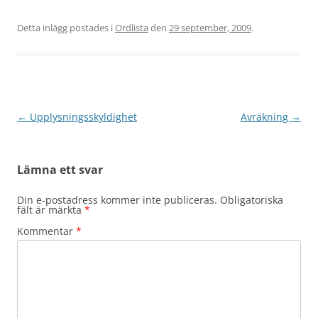
Detta inlägg postades i
Ordlista
den
29 september, 2009
.
Inläggsnavigering
←
Upplysningsskyldighet
Avräkning
→
Lämna ett svar
Din e-postadress kommer inte publiceras.
Obligatoriska
fält är märkta
*
Kommentar
*