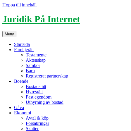
Hoppa till innehåll
Juridik På Internet
Meny
Startsida
Familjerätt
Testamente
Äktenskap
Sambor
Barn
Registrerat partnerskap
Boende
Bostadsrätt
Hyresrätt
Fast egendom
Uthyrning av bostad
Gåva
Ekonomi
Avtal & köp
Försäkringar
Skatter